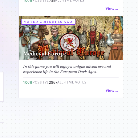
100%
73k
POSITIVE
ALL-TIME VOTES
View
VOTED 3 MINUTES AGO
Medieval Europe
In this game you will enjoy a unique adventure and
experience life in the European Dark Ages...
100%
286k
POSITIVE
ALL-TIME VOTES
View