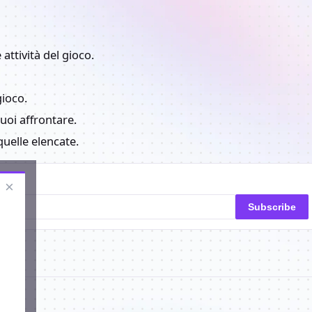
attività del gioco.
gioco.
puoi affrontare.
 quelle elencate.
×
Subscribe