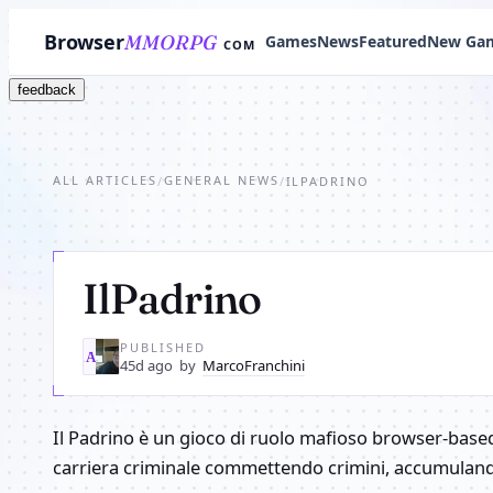
Browser
MMORPG
Games
News
Featured
New Ga
COM
feedback
ALL ARTICLES
GENERAL NEWS
/
/
ILPADRINO
IlPadrino
PUBLISHED
MA
45d ago
by
MarcoFranchini
Il Padrino è un gioco di ruolo mafioso browser-based 
carriera criminale commettendo crimini, accumulando 