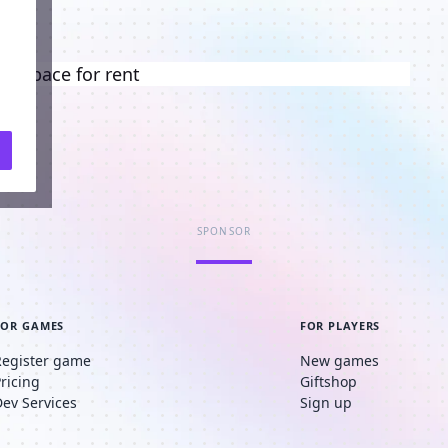
ng space for rent
SPONSOR
FOR GAMES
FOR PLAYERS
Register game
New games
Pricing
Giftshop
Dev Services
Sign up